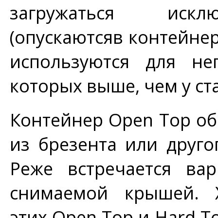
загружаться искл
(опускаютсяв контейнер
используются для нег
которых выше, чем у ст
Контейнер Open Top о
из брезента или друго
Реже встречается ва
снимаемой крышей. Х
этих Open Top и Hard T