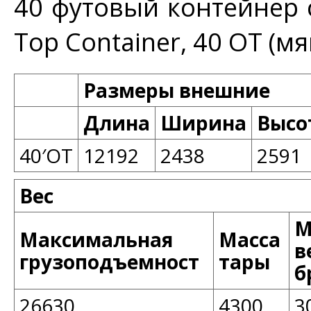
40 футовый контейнер 
Top Container, 40 OT (мя
Размеры внешние
Длина
Ширина
Высо
40′OT
12192
2438
2591
Вес
М
Максимальная
Масса
в
грузоподъемност
тары
б
26630
4300
3