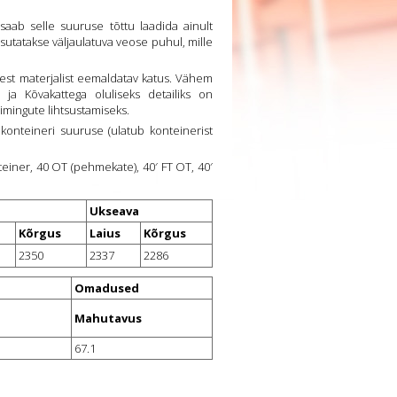
saab selle suuruse tõttu laadida ainult
asutatakse väljaulatuva veose puhul, mille
sest materjalist eemaldatav katus. Vähem
ja Kõvakattega oluliseks detailiks on
oimingute lihtsustamiseks.
nteineri suuruse (ulatub konteinerist
einer, 40 OT (pehmekate), 40′ FT OT, 40′
Ukseava
Kõrgus
Laius
Kõrgus
2350
2337
2286
Omadused
Mahutavus
67.1