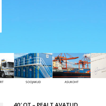
RT
SOOJAKUD
ASUKOHT
40′ OT – PEALT AVATUD