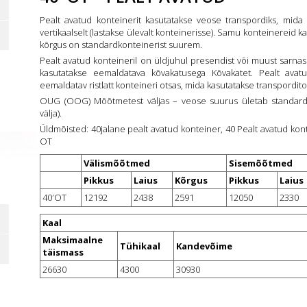
Pealt avatud konteinerit kasutatakse veose transpordiks, mida 
vertikaalselt (lastakse ülevalt konteinerisse). Samu konteinereid k
kõrgus on standardkonteinerist suurem.
Pealt avatud konteineril on üldjuhul presendist või muust sarna
kasutatakse eemaldatava kõvakatusega Kõvakatet. Pealt avatu 
eemaldatav ristlatt konteineri otsas, mida kasutatakse transpordit
OUG (OOG) Mõõtmetest väljas – veose suurus ületab standardko
välja).
Üldmõisted: 40jalane pealt avatud konteiner, 40 Pealt avatud kont
OT
Välismõõtmed
Sisemõõtmed
Pikkus
Laius
Kõrgus
Pikkus
Laius
40′OT
12192
2438
2591
12050
2330
Kaal
Maksimaalne
Tühikaal
Kandevõime
täismass
26630
4300
30930