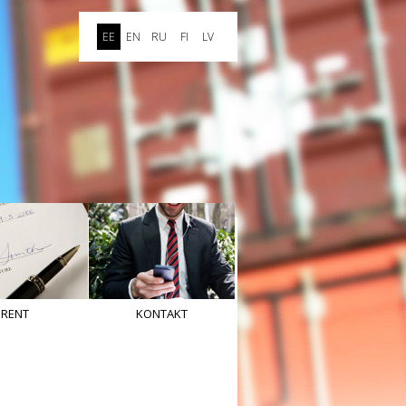
EE
EN
RU
FI
LV
RENT
KONTAKT