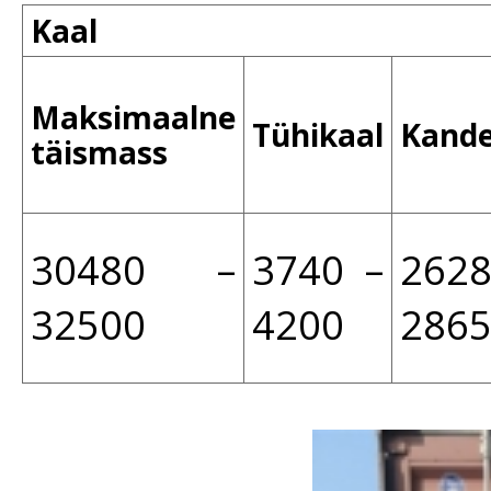
Kaal
Maksimaalne
Tühikaal
Kand
täismass
30480 –
3740 –
262
32500
4200
286