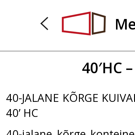
Me
40′HC 
40-JALANE KÕRGE KUIVA
40’ HC
40-jalane kõrge konteine