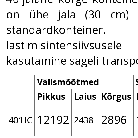
on ühe jala (30 cm) 
standardkontein
lastimisintensiivsus
kasutamine sageli transpo
Välismõõtmed
Pikkus
Laius
Kõrgus
12192
2896
40′HC
2438