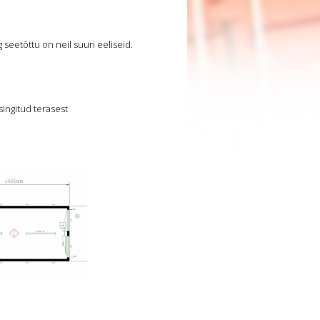
eetõttu on neil suuri eeliseid.
singitud terasest