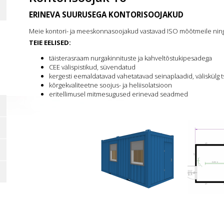
ERINEVA SUURUSEGA KONTORISOOJAKUD
Meie kontori- ja meeskonnasoojakud vastavad ISO mõõtmeile ning s
TEIE EELISED:
täisterasraam nurgakinnituste ja kahveltõstukipesadega
CEE välispistikud, süvendatud
kergesti eemaldatavad vahetatavad seinaplaadid, väliskülg t
kõrgekvaliteetne soojus- ja heliisolatsioon
eritellimusel mitmesugused erinevad seadmed