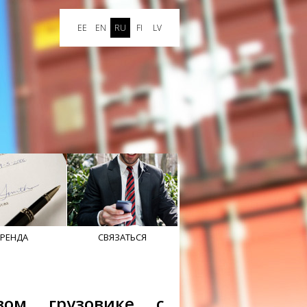
EE
EN
RU
FI
LV
АРЕНДА
CВЯЗАТЬСЯ
вом грузовике с